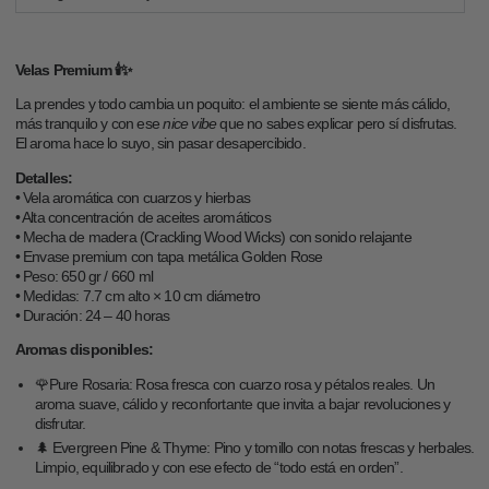
disponible
agotada
o
no
disponible
Velas Premium 🕯️✨
La prendes y todo cambia un poquito: el ambiente se siente más cálido,
más tranquilo y con ese
nice vibe
que no sabes explicar pero sí disfrutas.
El aroma hace lo suyo, sin pasar desapercibido.
Detalles:
• Vela aromática con cuarzos y hierbas
• Alta concentración de aceites aromáticos
• Mecha de madera (Crackling Wood Wicks) con sonido relajante
• Envase premium con tapa metálica Golden Rose
• Peso: 650 gr / 660 ml
• Medidas: 7.7 cm alto × 10 cm diámetro
• Duración: 24 – 40 horas
Aromas disponibles:
🌹Pure Rosaria: Rosa fresca con cuarzo rosa y pétalos reales. Un
aroma suave, cálido y reconfortante que invita a bajar revoluciones y
disfrutar.
🌲 Evergreen Pine & Thyme: Pino y tomillo con notas frescas y herbales.
Limpio, equilibrado y con ese efecto de “todo está en orden”.