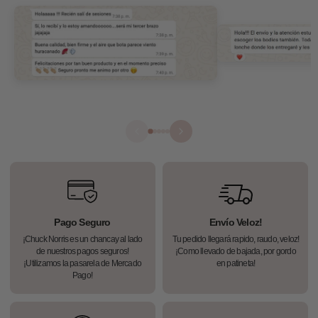
Pago Seguro
Envío Veloz!
¡Chuck Norris es un chancay al lado
Tu pedido llegará rapido, raudo, veloz!
de nuestros pagos seguros!
¡Como llevado de bajada, por gordo
¡Utilizamos la pasarela de Mercado
en patineta!
Pago!