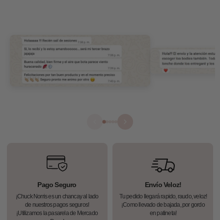
Créeme, Ramona, no pondríamos en juego el nombre de la marca (que
tanto nos cuesta construir) por andar estafando.
Compra tranquila, con confianza… y sin miedo al éxito
Pago Seguro
Envío Veloz!
¡Chuck Norris es un chancay al lado
Tu pedido llegará rapido, raudo, veloz!
de nuestros pagos seguros!
¡Como llevado de bajada, por gordo
¡Utilizamos la pasarela de Mercado
en patineta!