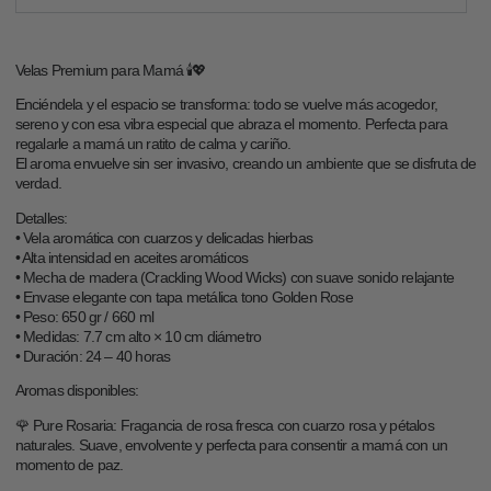
disponible
agotada
o
no
disponible
Velas Premium para Mamá 🕯️💖
Enciéndela y el espacio se transforma: todo se vuelve más acogedor,
sereno y con esa vibra especial que abraza el momento. Perfecta para
regalarle a mamá un ratito de calma y cariño.
El aroma envuelve sin ser invasivo, creando un ambiente que se disfruta de
verdad.
Detalles:
• Vela aromática con cuarzos y delicadas hierbas
• Alta intensidad en aceites aromáticos
• Mecha de madera (Crackling Wood Wicks) con suave sonido relajante
• Envase elegante con tapa metálica tono Golden Rose
• Peso: 650 gr / 660 ml
• Medidas: 7.7 cm alto × 10 cm diámetro
• Duración: 24 – 40 horas
Aromas disponibles:
🌹 Pure Rosaria: Fragancia de rosa fresca con cuarzo rosa y pétalos
naturales. Suave, envolvente y perfecta para consentir a mamá con un
momento de paz.