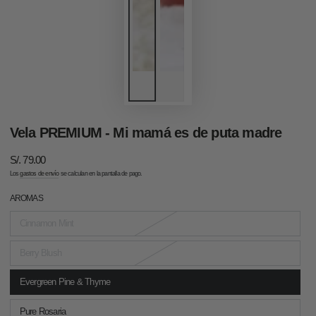
Vela PREMIUM - Mi mamá es de puta madre
S/. 79.00
Precio
regular
Los
gastos de envío
se calculan en la pantalla de pago.
AROMAS
Cinnamon Mint
Variante
agotada
o
no
Berry Blush
Variante
disponible
agotada
o
no
Evergreen Pine & Thyme
Variante
disponible
agotada
o
no
Pure Rosaria
Variante