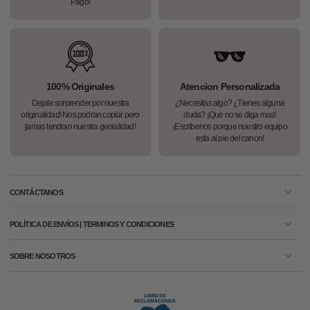
Pago!
100% Originales
Atencion Personalizada
Dejate sorprender por nuestra
¿Necesitas algo? ¿Tienes alguna
originalidad! Nos podran copiar pero
duda? ¡Que no se diga mas!
jamas tendran nuestra genialidad!
¡Escribenos porque nuestro equipo
esta al pie del canon!
CONTÁCTANOS
POLÍTICA DE ENVÍOS | TERMINOS Y CONDICIONES
SOBRE NOSOTROS